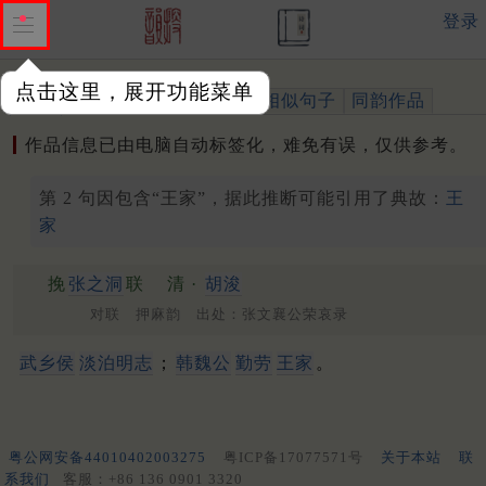
登录
点击这里，展开功能菜单
作品
标注四声
出处、引用
相似句子
同韵作品
作品信息已由电脑自动标签化，难免有误，仅供参考。
第 2 句因包含“王家”，据此推断可能引用了典故：
王
家
挽
张之洞
联
清 ·
胡浚
对联 押麻韵 出处：张文襄公荣哀录
武乡侯
淡泊明志
；
韩魏公
勤劳
王家
。
粤公网安备44010402003275
粤ICP备17077571号
关于本站
联
系我们
客服：+86 136 0901 3320