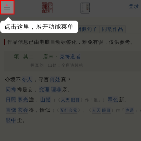
登录
点击这里，展开功能菜单
作品
标注四声
出处、引用
相似句子
同韵作品
作品信息已由电脑自动标签化，难免有误，仅供参考。
颂
其二
唐末 ·
克符道者
押真韵 出处：全唐诗续拾
夺境不
夺人
，寻言
何处
真？
问禅
禅是妄，
究理
理非
亲。
日照
寒光
澹，
山摇
翠色
新。
（《
人天
眼目
》作「遥」）
直饶
玄会
得，恬似
（《
五灯会元
》、《
人天
眼目
》作「
也是
」
眼中
尘。