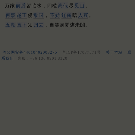
万家
前后
皆临水，四槛
高低
尽
见山
。
何事
越王
侵
敌国
，
不妨
辽鹤
唁
人寰
。
五湖
直下
须
归去
，自笑身閒迹未閒。
粤公网安备44010402003275
粤ICP备17077571号
关于本站
联
系我们
客服：+86 136 0901 3320