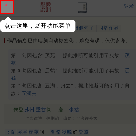
登录
点击这里，展开功能菜单
作品
标注四声
出处、引用
相似句子
同韵作品
作品信息已由电脑自动标签化，难免有误，仅供参考。
第 1 句因包含“茂苑”，据此推断可能引用了典故：
茂
苑
第 6 句因包含“辽鹤”，据此推断可能引用了典故：
辽
鹤
第 7 句因包含“五湖，归去”，据此推断可能引用了典
故：
五湖去
偶登
苏州
重玄
阁
唐 ·
张祜
七言律诗 押删韵 出处：全唐诗补逸
飞阁
层层
茂苑
间，
夏凉
秋晚
好
登攀
。