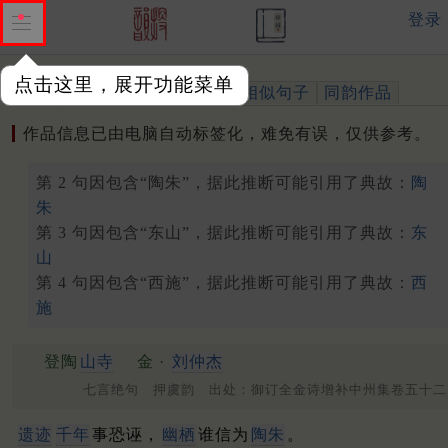
登录
点击这里，展开功能菜单
作品
标注四声
出处、引用
相似句子
同韵作品
作品信息已由电脑自动标签化，难免有误，仅供参考。
第 2 句因包含“陶朱”，据此推断可能引用了典故：
陶
朱
第 3 句因包含“东山”，据此推断可能引用了典故：
东
山
第 4 句因包含“西施”，据此推断可能引用了典故：
西
施
登陶
山寺
金 ·
刘仲杰
七言绝句 押虞韵 出处：御订全金诗增补中州集卷五十二
遗迹
千年
事恐诬，
幽栖
谁信为
陶朱
。