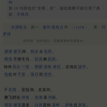
钩
第 19 句因包含“非熊，兆”，据此推断可能引用了典
故：
非熊兆
水调歌头
其一
濠州
观鱼台
作
宋 ·
叶
（
1140年
）
梦得
押东韵 创作地点：安徽省滁州市观鱼台
渺渺
楚天
阔，
秋水
去
无穷
。
两淮
不辨牛马
，
轻浪
舞
回风
。
独倚
高台
一笑
，
圉圉
游鱼
来往
，还戏此
波中
。
危槛
对
千里
，
落日
照
澄空
。
子
非我
，
安知
我，意真同。
鹏飞鹍化
何有
，
沧海
漫
冲融
。
堪笑
磻溪
遗老
，
白首
直钩
溪畔
，
岁晚
忽
衰翁
。