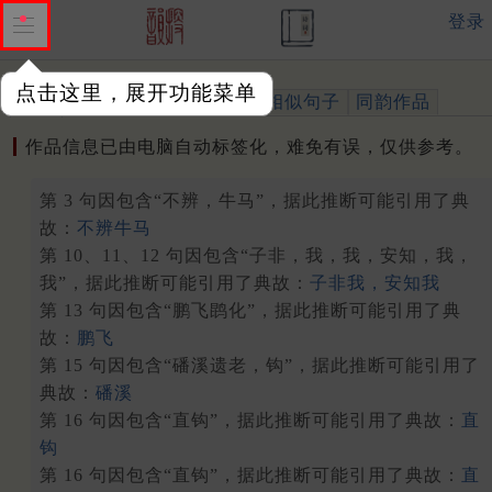
登录
点击这里，展开功能菜单
作品
标注四声
出处、引用
相似句子
同韵作品
作品信息已由电脑自动标签化，难免有误，仅供参考。
第 3 句因包含“不辨，牛马”，据此推断可能引用了典
故：
不辨牛马
第 10、11、12 句因包含“子非，我，我，安知，我，
我”，据此推断可能引用了典故：
子非我，安知我
第 13 句因包含“鹏飞鹍化”，据此推断可能引用了典
故：
鹏飞
第 15 句因包含“磻溪遗老，钩”，据此推断可能引用了
典故：
磻溪
第 16 句因包含“直钩”，据此推断可能引用了典故：
直
钩
第 16 句因包含“直钩”，据此推断可能引用了典故：
直