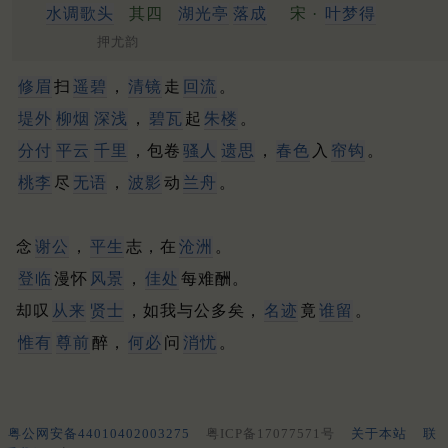
水调歌头
其四
湖光亭
落成
宋 ·
叶梦得
押尤韵
修眉
扫
遥碧
，
清镜
走
回流
。
堤外
柳烟
深浅
，
碧瓦
起
朱楼
。
分付
平云
千里
，包卷
骚人
遗思
，
春色
入
帘钩
。
桃李
尽
无语
，
波影
动
兰舟
。
念
谢公
，
平生
志，在
沧洲
。
登临
漫怀
风景
，
佳处
每难酬。
却叹
从来
贤士
，如我与公多矣，
名迹
竟
谁留
。
惟有
尊前
醉，
何必
问
消忧
。
粤公网安备44010402003275
粤ICP备17077571号
关于本站
联