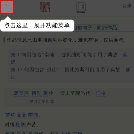
登录
点击这里，展开功能菜单
作品
标注四声
出处、引用
相似句子
同韵作品
作品信息已由电脑自动标签化，难免有误，仅供参考。
第 1 句因包含“南浦”，据此推断可能引用了典故：
南
浦
第 12 句因包含“孤山”，据此推断可能引用了典故：
孤
山
离亭燕
留别
蕙
伶
清末至现当代 ·
江椿
押词韵第四部
芳草
萋萋
南浦
。
叫得
杜鹃
声苦。