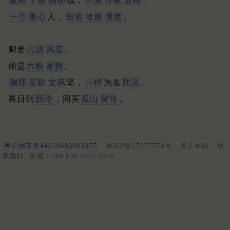
纵有
千条
杨柳
线，
不系
片帆
双橹
。
一个
蕙心
人，
知道
者般
悽楚
。
卿是
六朝
风度
。
侬是
六朝
家数
。
鞠部
笙歌
文苑
笔，
一样
为名
耽误
。
甚日到
西泠
，同买
孤山
留住
。
粤公网安备44010402003275
粤ICP备17077571号
关于本站
联
系我们
客服：+86 136 0901 3320