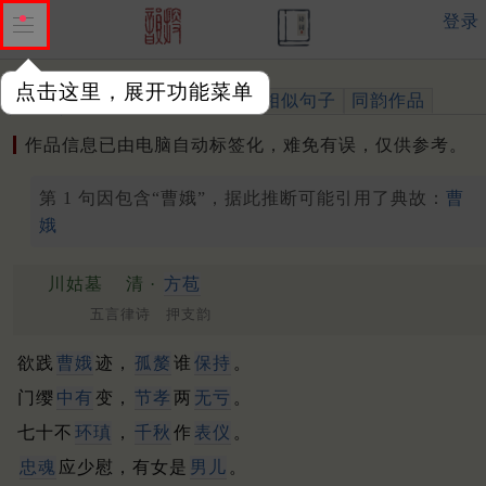
登录
点击这里，展开功能菜单
作品
标注四声
出处、引用
相似句子
同韵作品
作品信息已由电脑自动标签化，难免有误，仅供参考。
第 1 句因包含“曹娥”，据此推断可能引用了典故：
曹
娥
川姑墓
清 ·
方苞
五言律诗 押支韵
欲践
曹娥
迹，
孤嫠
谁
保持
。
门缨
中有
变，
节孝
两
无亏
。
七十不
环瑱
，
千秋
作
表仪
。
忠魂
应少慰，有女是
男儿
。