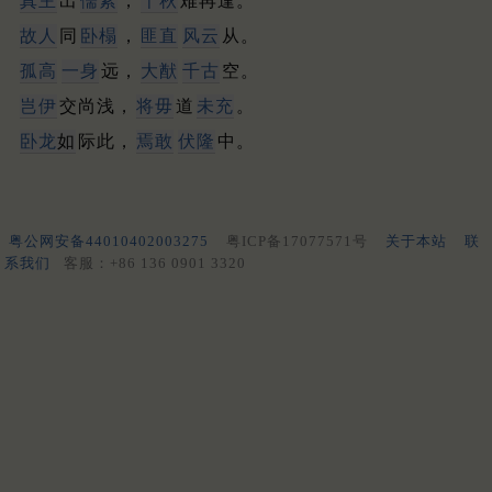
真主
出
儒素
，
千秋
难再逢。
故人
同
卧榻
，
匪直
风云
从。
孤高
一身
远，
大猷
千古
空。
岂伊
交尚浅，
将毋
道
未充
。
卧龙
如
际此，
焉敢
伏隆
中。
粤公网安备44010402003275
粤ICP备17077571号
关于本站
联
系我们
客服：+86 136 0901 3320