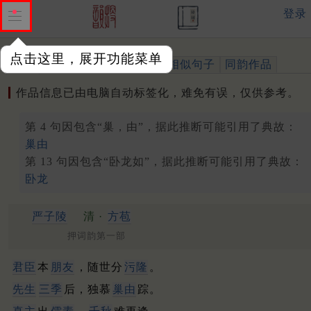
登录
点击这里，展开功能菜单
作品
标注四声
出处、引用
相似句子
同韵作品
作品信息已由电脑自动标签化，难免有误，仅供参考。
第 4 句因包含“巢，由”，据此推断可能引用了典故：
巢由
第 13 句因包含“卧龙如”，据此推断可能引用了典故：
卧龙
严子陵
清 ·
方苞
押词韵第一部
君臣
本
朋友
，随世分
污隆
。
先生
三季
后，独慕
巢
由
踪。