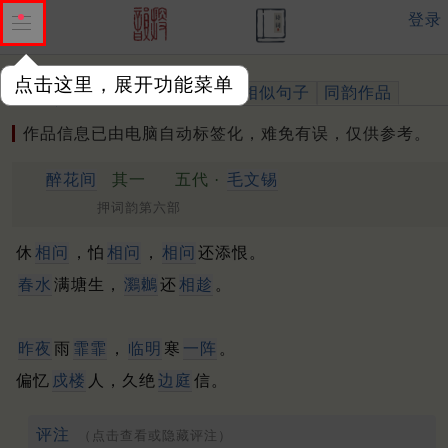
登录
点击这里，展开功能菜单
作品
标注四声
出处、引用
相似句子
同韵作品
作品信息已由电脑自动标签化，难免有误，仅供参考。
醉花间
其一
五代 ·
毛文锡
押词韵第六部
休
相问
，怕
相问
，
相问
还添恨。
春水
满塘生，
鸂鶒
还
相趁
。
昨夜
雨
霏霏
，
临明
寒
一阵
。
偏忆
戍楼
人，久绝
边庭
信。
评注
（点击查看或隐藏评注）