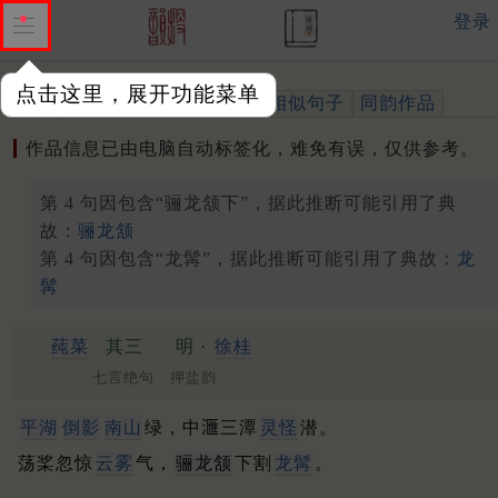
登录
点击这里，展开功能菜单
作品
标注四声
出处、引用
相似句子
同韵作品
作品信息已由电脑自动标签化，难免有误，仅供参考。
第 4 句因包含“骊龙颔下”，据此推断可能引用了典
故：
骊龙颔
第 4 句因包含“龙髯”，据此推断可能引用了典故：
龙
髯
莼菜
其三
明 ·
徐桂
七言绝句 押盐韵
平湖
倒影
南山
绿，中𣾀三潭
灵怪
潜。
荡桨忽惊
云雾
气，
骊龙颔
下割
龙髯
。