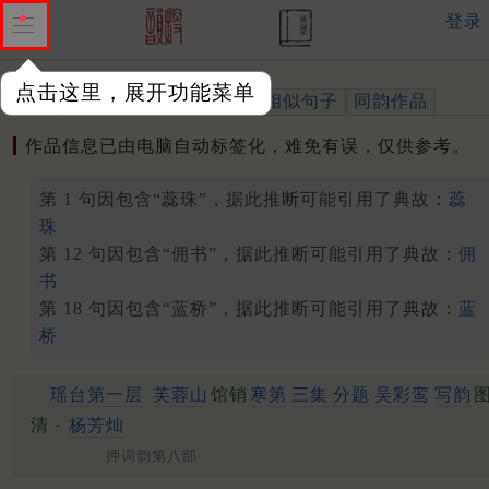
登录
点击这里，展开功能菜单
作品
标注四声
出处、引用
相似句子
同韵作品
作品信息已由电脑自动标签化，难免有误，仅供参考。
第 1 句因包含“蕊珠”，据此推断可能引用了典故：
蕊
珠
第 12 句因包含“佣书”，据此推断可能引用了典故：
佣
书
第 18 句因包含“蓝桥”，据此推断可能引用了典故：
蓝
桥
瑶台第一层
芙蓉山
馆销
寒第
三集
分题
吴彩鸾
写韵
清 ·
杨芳灿
押词韵第八部