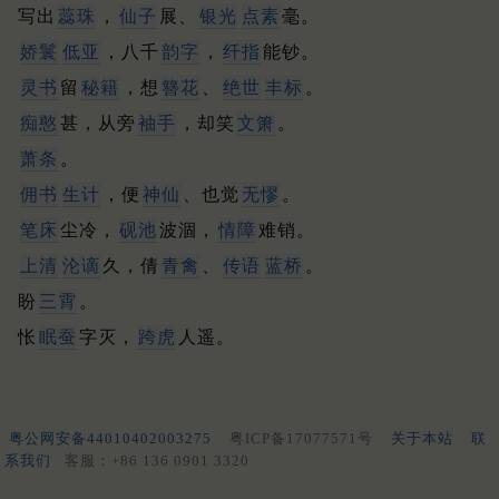
写出
蕊珠
，
仙子
展、
银光
点素
毫。
娇鬟
低亚
，八千
韵字
，
纤指
能钞。
灵书
留
秘籍
，想
簪花
、
绝世
丰标
。
痴憨
甚，从旁
袖手
，却笑
文箫
。
萧条
。
佣书
生计
，便
神仙
、也觉
无憀
。
笔床
尘冷，
砚池
波涸，
情障
难销。
上清
沦谪
久，倩
青禽
、
传语
蓝桥
。
盼
三霄
。
怅
眠蚕
字灭，
跨虎
人遥。
粤公网安备44010402003275
粤ICP备17077571号
关于本站
联
系我们
客服：+86 136 0901 3320