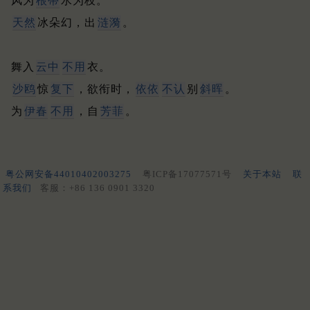
风为
根蒂
水为枝。
天然
冰朵幻，出
涟漪
。
舞入
云中
不用
衣。
沙鸥
惊
复下
，欲衔时，
依依
不认
别
斜晖
。
为
伊春
不用
，自
芳菲
。
粤公网安备44010402003275
粤ICP备17077571号
关于本站
联
系我们
客服：+86 136 0901 3320