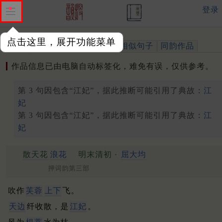
登录
点击这里，展开功能菜单
作品
标注四声
出处、引用
相似句子
同韵作品
作品信息已由电脑自动标签化，难免有误，仅供参考。
第 3 句因包含“江妃”，据此推断可能引用了典故：
江
妃
第 3 句因包含“江妃”，据此推断可能引用了典故：
江
妃
散天花
浪花
明末清初 ·
屈大均
押词韵第三部
吹作
芙蓉
上下
飞。
天边
纤收散，是
江妃
。