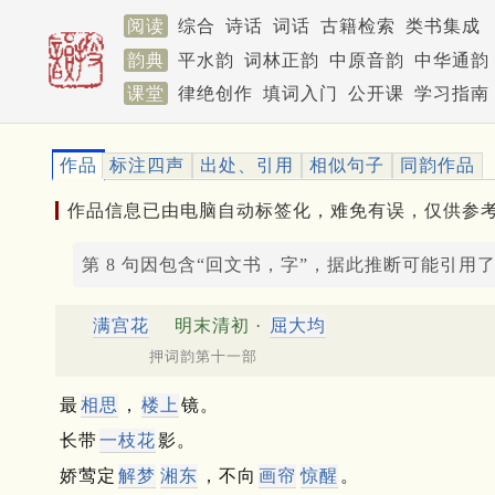
阅读
综合
诗话
词话
古籍检索
类书集成
韵典
平水韵
词林正韵
中原音韵
中华通韵
课堂
律绝创作
填词入门
公开课
学习指南
作品
标注四声
出处、引用
相似句子
同韵作品
作品信息已由电脑自动标签化，难免有误，仅供参
第 8 句因包含“回文书，字”，据此推断可能引用
满宫花
明末清初 ·
屈大均
押词韵第十一部
最
相思
，
楼上
镜。
长带
一枝花
影。
娇莺定
解梦
湘东
，不向
画帘
惊醒
。