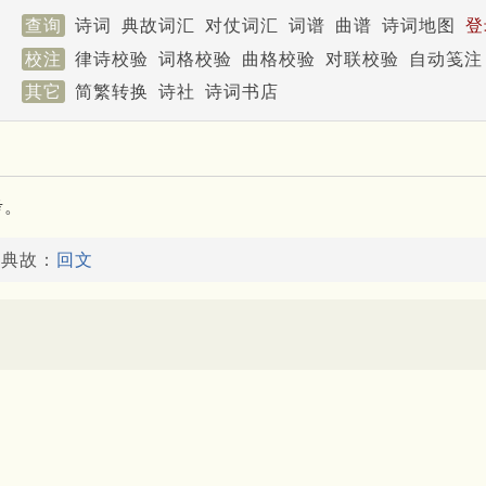
查询
诗词
典故词汇
对仗词汇
词谱
曲谱
诗词地图
登
校注
律诗校验
词格校验
曲格校验
对联校验
自动笺注
其它
简繁转换
诗社
诗词书店
考。
了典故：
回文