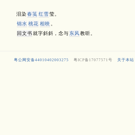
泪染
春笺
红雪
莹。
锦水
桃花
相映
。
回文书
就字斜斜，念与
东风
教听。
粤公网安备44010402003275
粤ICP备17077571号
关于本站