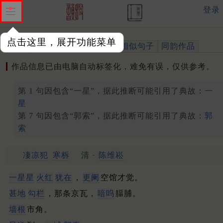
登录
点击这里，展开功能菜单
作品
标注四声
出处、引用
相似句子
同韵作品
作品信息已由电脑自动标签化，难免有误，仅供参考。
第 1 句因包含“一星”，据此推断可能引用了典故：
一
星
第 7 句因包含“郭索”，据此推断可能引用了典故：
郭
索
凄凉犯
寒柝
清 ·
陈维崧
一星星
火红
犹在
，
更阑
空馆才觉。
甚地
勾栏
，那条京瓦，
喑呜
腷脯。
墙根
市角。