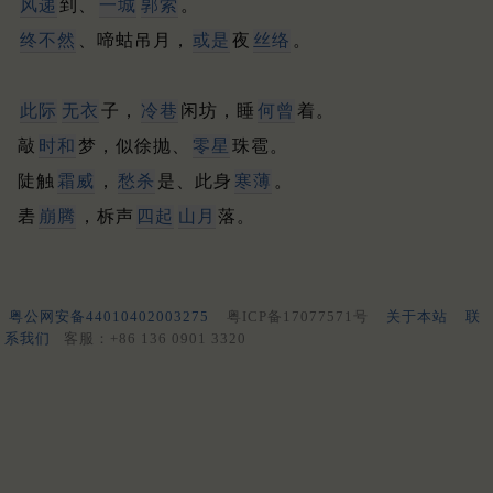
风递
到、
一城
郭索
。
终不然
、啼蛄吊月，
或是
夜
丝络
。
此际
无衣
子，
冷巷
闲坊，睡
何曾
着。
敲
时和
梦，似徐抛、
零星
珠雹。
陡触
霜威
，
愁杀
是、此身
寒薄
。
砉
崩腾
，柝声
四起
山月
落。
粤公网安备44010402003275
粤ICP备17077571号
关于本站
联
系我们
客服：+86 136 0901 3320