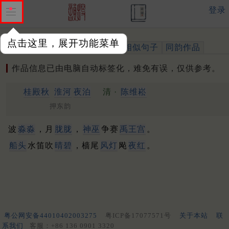
登录
点击这里，展开功能菜单
作品
标注四声
出处、引用
相似句子
同韵作品
作品信息已由电脑自动标签化，难免有误，仅供参考。
桂殿秋
淮河
夜泊
清 ·
陈维崧
押东韵
波
淼淼
，月
胧胧
，
神巫
争赛
禹王宫
。
船头
水笛吹
晴碧
，樯尾
风灯
飐
夜红
。
粤公网安备44010402003275
粤ICP备17077571号
关于本站
联
系我们
客服：+86 136 0901 3320