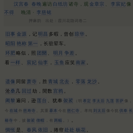
汉宫春
春晚
遍访
白纸坊
诸寺，观
金章宗
、
李宸妃
像
不得
晚清 ·
李慈铭
押麻韵 出处：霞川花隐词卷二
旧事
金源
，记
明昌
多暇，曾创
琼华
。
昭阳
艳称
第一
，长驻翚车。
环肥
略似，照
团圞
、
明月
争差
。
看
一样
、
宸妃
仙李
，
玉鱼
应笑
南家
。
遗像
同留
萧寺
，胜
青城
北去
，
零落
龙沙
。
沧
桑
几
回过
劫，閒数
宫鸦
。
阇黎
遍问，逊
莲台
、犹奉
袈裟
（明
孝定
李太后
九莲
菩萨
像，
今
在城
外
慈寿寺
。其重
摹本
今在
慈仁寺
。孝纯
刘太后
像今犹
供奉
长
。
椿寺
中，披
袈裟
僧帽
，有
两幅
。）
惆怅
是、
春风
依旧
，捲帘
处处
杨花
。