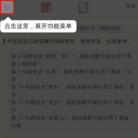
登录
点击这里，展开功能菜单
作品
标注四声
出处、引用
相似句子
同韵作品
作品信息已由电脑自动标签化，难免有误，仅供参考。
第 4 句因包含“昭阳，第一”，据此推断可能引用了典
故：
昭阳第一
第 8 句因包含“仙李”，据此推断可能引用了典故：
仙
李
第 10 句因包含“萧寺”，据此推断可能引用了典故：
萧
寺
第 12 句因包含“龙沙”，据此推断可能引用了典故：
龙
沙
第 13 句因包含“沧桑几”，据此推断可能引用了典故：
沧桑