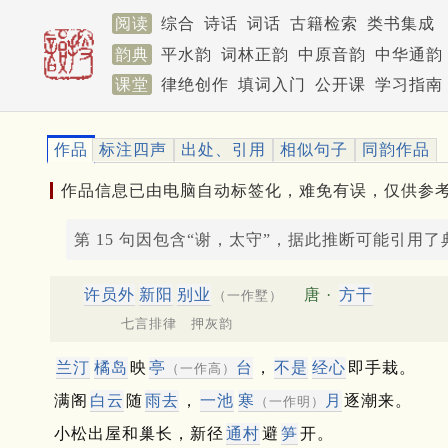
阅读
综合
诗话
词话
古籍检索
类书集成
韵典
平水韵
词林正韵
中原音韵
中华通韵
课堂
律绝创作
填词入门
公开课
学习指南
作品
标注四声
出处、引用
相似句子
同韵作品
作品信息已由电脑自动标签化，难免有误，仅供参
第 15 句因包含“谢，太守”，据此推断可能引用了
许员外
新阳
别业
唐 ·
方干
（一作墅）
七言排律 押灰韵
兰汀
橘岛
映
亭
台
，
不是
经心
即手栽。
（一作高）
满阁
白云
随
雨去
，
一池
寒
月
逐潮来。
（一作明）
小松出屋和巢长，新径
通村
避
笋
开。