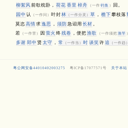
柳絮风
前欹枕卧，
荷花
香里
棹舟
回。
（一作
钓鱼
）
园中
认
叶封
林
草
，
檐下
攀枝落
（一作问）
（一作分灵）
莫恣
高情
求
逸思
，
须防
急诏用
长材
。
若
因
萤火
终
残卷
，便把
渔歌
（一作苦）
（一作须把
渔竿
多谢
郢中
贤
太守
，
常
时
谈笑
许
追
（一作当）
（一作趋
粤公网安备44010402003275
粤ICP备17077571号
关于本站