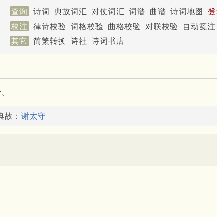
查询
诗词
典故词汇
对仗词汇
词谱
曲谱
诗词地图
登
校注
律诗校验
词格校验
曲格校验
对联校验
自动笺注
其它
简繁转换
诗社
诗词书店
考。
典故：
谢太守