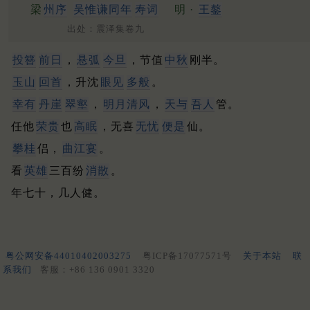
梁
州序
吴惟谦同年
寿词
明 ·
王鏊
出处：震泽集卷九
投簪
前日
，
悬弧
今旦
，节值
中秋
刚半。
玉山
回首
，升沈
眼见
多般
。
幸有
丹崖
翠壑
，
明月清风
，
天与
吾人
管。
任他
荣贵
也
高眠
，无喜
无忧
便是
仙。
攀桂
侣，
曲江宴
。
看
英雄
三百纷
消散
。
年七十，几人健。
粤公网安备44010402003275
粤ICP备17077571号
关于本站
联
系我们
客服：+86 136 0901 3320