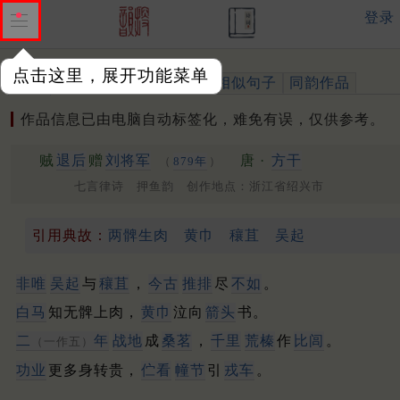
登录
点击这里，展开功能菜单
作品
标注四声
出处、引用
相似句子
同韵作品
作品信息已由电脑自动标签化，难免有误，仅供参考。
贼
退后
赠
刘将军
唐 ·
方干
（
879年
）
七言律诗 押鱼韵 创作地点：浙江省绍兴市
引用典故：
两髀生肉
黄巾
穰苴
吴起
非唯
吴起
与
穰苴
，
今古
推排
尽
不如
。
白马
知无髀上肉，
黄巾
泣向
箭头
书。
二
年
战地
成
桑茗
，
千里
荒榛
作
比闾
。
（一作五）
功业
更多身转贵，
伫看
幢节
引
戎车
。