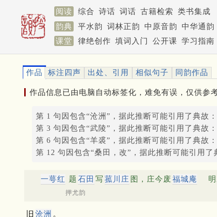
阅读
综合
诗话
词话
古籍检索
类书集成
韵典
平水韵
词林正韵
中原音韵
中华通韵
课堂
律绝创作
填词入门
公开课
学习指南
作品
标注四声
出处、引用
相似句子
同韵作品
作品信息已由电脑自动标签化，难免有误，仅供参
第 1 句因包含“沧洲”，据此推断可能引用了典故
第 3 句因包含“武陵”，据此推断可能引用了典故
第 6 句因包含“羊裘”，据此推断可能引用了典故
第 12 句因包含“桑田，改”，据此推断可能引用了
一萼红
题
石田
写
菰川庄
图，庄今废
福城庵
明
押尤韵
旧
沧洲
。