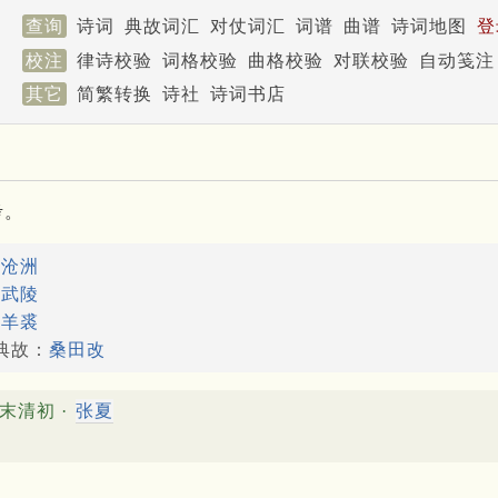
查询
诗词
典故词汇
对仗词汇
词谱
曲谱
诗词地图
登
校注
律诗校验
词格校验
曲格校验
对联校验
自动笺注
其它
简繁转换
诗社
诗词书店
考。
：
沧洲
：
武陵
：
羊裘
典故：
桑田改
末清初 ·
张夏