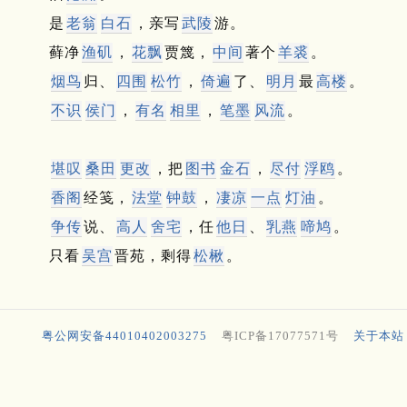
是
老翁
白石
，亲写
武陵
游。
藓净
渔矶
，
花飘
贾篾，
中间
著个
羊裘
。
烟鸟
归、
四围
松竹
，
倚遍
了、
明月
最
高楼
。
不识
侯门
，
有名
相里
，
笔墨
风流
。
堪叹
桑
田
更改
，把
图书
金石
，
尽付
浮鸥
。
香阁
经笺，
法堂
钟鼓
，
凄凉
一点
灯油
。
争传
说、
高人
舍宅
，任
他日
、
乳燕
啼鸠
。
只看
吴宫
晋苑，剩得
松楸
。
粤公网安备44010402003275
粤ICP备17077571号
关于本站