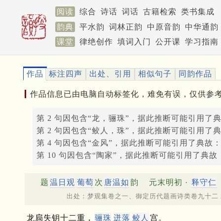
阅读
综合
诗话
词话
古籍检索
类书集成
韵典
平水韵
词林正韵
中原音韵
中华通韵
课堂
律绝创作
填词入门
公开课
学习指南
作品
标注四声
出处、引用
相似句子
同韵作品
作品信息已由电脑自动标签化，难免有误，仅供参
第 2 句因包含“龙，骊珠”，据此推断可能引用了
第 2 句因包含“鲛人，珠”，据此推断可能引用了
第 4 句因包含“金风”，据此推断可能引用了典故
第 10 句因包含“陶家”，据此推断可能引用了典故
题
温日观
葡萄
次
唐温如
韵
元末明初 ·
释守仁
出处：梦观集卷之一、御定历代题画诗类卷九十二 
龙扃失钥十二重，
骊珠
迸落
鲛人
宫。