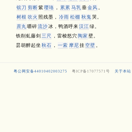
镔刀
剪断
紫
璎珞
，
累累
马乳
垂
金风
。
树根
吹火
照残墨，
冷雨
松棚
秋鬼
哭。
蔗丸
嚼碎
流沙
冰，鸭酒呼来
汉江
绿。
铁削虬藤剑
三尺
，雷梭怒穴
陶家
壁。
昙胡醉起坐
秋石
，
一索
摩尼
挂
空壁
。
粤公网安备44010402003275
粤ICP备17077571号
关于本站