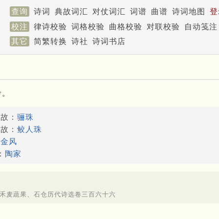
查询
诗词
典故词汇
对仗词汇
词谱
曲谱
诗词地图
登
校注
律诗校验
词格校验
曲格校验
对联校验
自动笺注
其它
简繁转换
诗社
诗词书店
考。
典故：
骊珠
典故：
鲛人珠
：
金风
：
陶家
禾麦蔬果、石仓历代诗选卷三百六十六