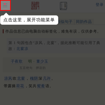
登录
点击这里，展开功能菜单
作品
标注四声
出处、引用
相似句子
同韵作品
作品信息已由电脑自动标签化，难免有误，仅供参考。
第 1 句因包含“凉风，北窗”，据此推断可能引用了典
故：
北窗凉
子夜歌
明 ·
董少玉
五言绝句 押语韵
凉风
吹
北窗
，
槐阴
深
几许
。
带露摘
荷花
，笑共
鸳鸯
语。