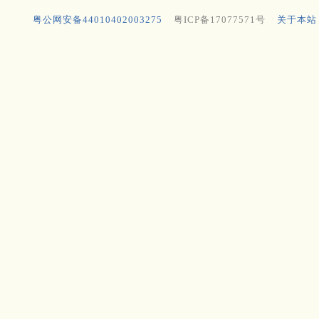
粤公网安备44010402003275
粤ICP备17077571号
关于本站