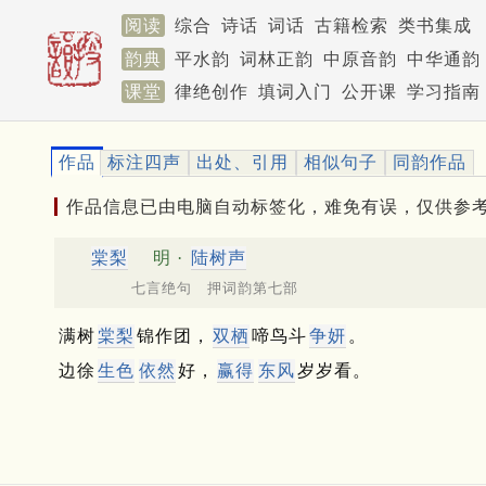
阅读
综合
诗话
词话
古籍检索
类书集成
韵典
平水韵
词林正韵
中原音韵
中华通韵
课堂
律绝创作
填词入门
公开课
学习指南
作品
标注四声
出处、引用
相似句子
同韵作品
作品信息已由电脑自动标签化，难免有误，仅供参
棠梨
明 ·
陆树声
七言绝句 押词韵第七部
满树
棠梨
锦作团，
双栖
啼鸟斗
争妍
。
边徐
生色
依然
好，
赢得
东风
岁岁看。