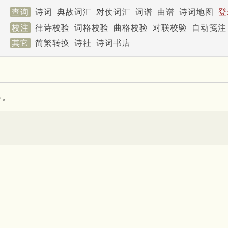
查询
诗词
典故词汇
对仗词汇
词谱
曲谱
诗词地图
登
校注
律诗校验
词格校验
曲格校验
对联校验
自动笺注
其它
简繁转换
诗社
诗词书店
考。