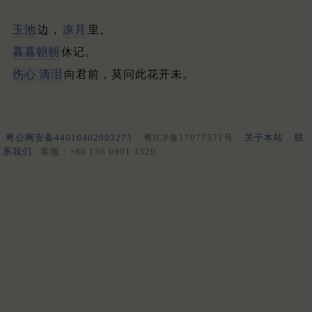
玉池
边，
凉月
里。
暮暮朝朝
休记。
伤心
滴泪
向君前，莫问此花开未。
粤公网安备44010402003275
粤ICP备17077571号
关于本站
联
系我们
客服：+86 136 0901 3320