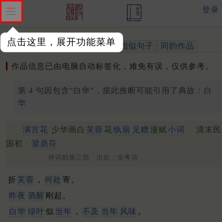
登录
点击这里，展开功能菜单
作品
标注四声
出处、引用
相似句子
同韵作品
作品信息已由电脑自动标签化，难免有误，仅供参考。
第 4 句因包含“白华”，据此推断可能引用了典故：
白
华
满宫花
少华画白
芙蓉
花
纨扇
见赠
漫赋
小词
清末民
国初 ·
梁鼎芬
押词韵第三部 出处：全粤诗
折
芙蓉
，
何处
寄。
昨夜
酒醒
刚起。
白华
绿叶
似
当年
，
不及
当年
风味
。