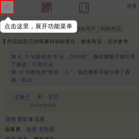
登录
点击这里，展开功能菜单
作品
标注四声
出处、引用
相似句子
同韵作品
作品信息已由电脑自动标签化，难免有误，仅供参考。
第 8、9 句因包含“行云，为行雨”，据此推断可能引用
了典故：
行雨行云
第 10 句因包含“阳台，人”，据此推断可能引用了典
故：
阳台
七娘子
宋 ·
王灼
押词韵第四部
花明
雾暗
非
花雾
。
似春屏、
短梦
无凭据
。