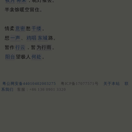
夜月
将来
，晓灯催去。
半衾馀暖空留住。
情柔
意密
愁
千缕
。
想
一声
、
鸡唱
东城
路。
暂作
行云
，暂
为行雨
。
阳台
望极人
何处
。
粤公网安备44010402003275
粤ICP备17077571号
关于本站
联
系我们
客服：+86 136 0901 3320