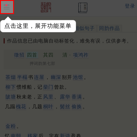
登录
点击这里，展开功能菜单
作品
标注四声
出处、引用
相似句子
同韵作品
作品信息已由电脑自动标签化，难免有误，仅供参考。
徵招
四首
其四
清 ·
项鸿祚
押词韵第七部
茶烟
半榻
书
连屋
，
幽深
别开
池馆
。
柳下
惯维船，记
柴门
曾款。
陂塘
秋未老，正
风里
、
露华
香满
。
几蹋
槐花
，几题
桐叶
，
鬓丝
偷换
。
金粉
。
忆
南朝
，
移家
后，定有
新诗
盈卷。