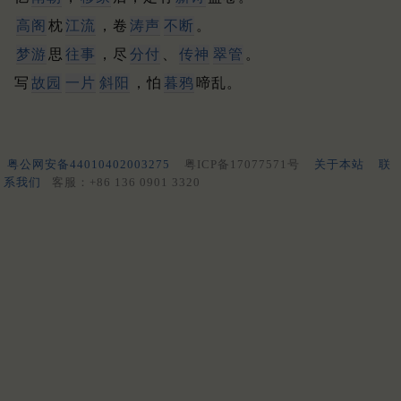
高阁
枕
江流
，卷
涛声
不断
。
梦游
思
往事
，尽
分付
、
传神
翠管
。
写
故园
一片
斜阳
，怕
暮鸦
啼乱。
粤公网安备44010402003275
粤ICP备17077571号
关于本站
联
系我们
客服：+86 136 0901 3320