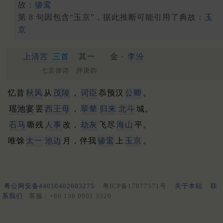
故：
骖鸾
第 8 句因包含“玉京”，据此推断可能引用了典故：
玉
京
上清宫
三首
其一
金 ·
李汾
七言律诗 押庚韵
忆昔
秋风
从
茂陵
，
词臣
忝预汉
公卿
。
瑶池宴
罢
西王母
，
翠辇
归来
北斗
城。
石马
嘶残
人事
改，
劫灰
飞尽
海山
平。
唯馀
太一
池边
月，伴我
骖鸾
上
玉京
。
粤公网安备44010402003275
粤ICP备17077571号
关于本站
联
系我们
客服：+86 136 0901 3320