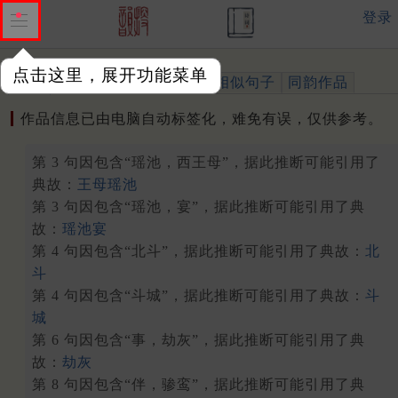
登录
点击这里，展开功能菜单
作品
标注四声
出处、引用
相似句子
同韵作品
作品信息已由电脑自动标签化，难免有误，仅供参考。
第 3 句因包含“瑶池，西王母”，据此推断可能引用了
典故：
王母瑶池
第 3 句因包含“瑶池，宴”，据此推断可能引用了典
故：
瑶池宴
第 4 句因包含“北斗”，据此推断可能引用了典故：
北
斗
第 4 句因包含“斗城”，据此推断可能引用了典故：
斗
城
第 6 句因包含“事，劫灰”，据此推断可能引用了典
故：
劫灰
第 8 句因包含“伴，骖鸾”，据此推断可能引用了典