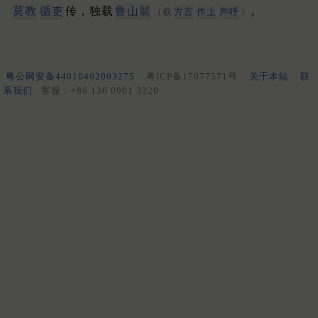
莫教
循吏
传，独载
鲁山翁
。
（载
方言
作上
声呼
）
粤公网安备44010402003275
粤ICP备17077571号
关于本站
联
系我们
客服：+86 136 0901 3320