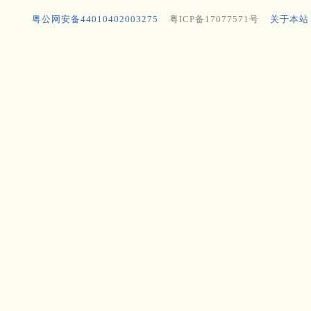
粤公网安备44010402003275
粤ICP备17077571号
关于本站