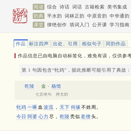
阅读
综合
诗话
词话
古籍检索
类书集成
韵典
平水韵
词林正韵
中原音韵
中华通韵
课堂
律绝创作
填词入门
公开课
学习指南
作品
标注四声
出处、引用
相似句子
同韵作品
作品信息已由电脑自动标签化，难免有误，仅供参
第 1 句因包含“牝鸡”，据此推断可能引用了典故
乾陵
金 ·
杨慥
七言绝句 押尤韵
牝鸡
一啄
血
波流
，
天下
何缘
不姓周。
今日
阿婆
心力
尽，
乾陵
秃似
老僧
头。