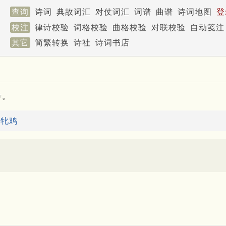
查询
诗词
典故词汇
对仗词汇
词谱
曲谱
诗词地图
登
校注
律诗校验
词格校验
曲格校验
对联校验
自动笺注
其它
简繁转换
诗社
诗词书店
考。
：
牝鸡