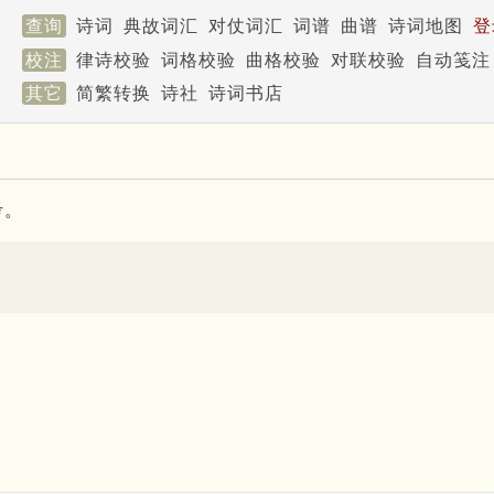
查询
诗词
典故词汇
对仗词汇
词谱
曲谱
诗词地图
登
校注
律诗校验
词格校验
曲格校验
对联校验
自动笺注
其它
简繁转换
诗社
诗词书店
考。