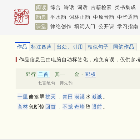
阅读
综合
诗话
词话
古籍检索
类书集成
韵典
平水韵
词林正韵
中原音韵
中华通韵
课堂
律绝创作
填词入门
公开课
学习指南
作品
标注四声
出处、引用
相似句子
同韵作品
作品信息已由电脑自动标签化，难免有误，仅供参
郊行
二首
其一
金 ·
郦权
七言绝句 押先韵
十里
脩篁翠
拂天
，
青田
漠漠
水
溅溅
。
高林
忽断惊
回首
，
不觉
奇峰
堕
眼前
。