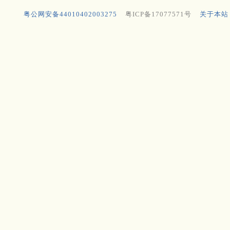
粤公网安备44010402003275
粤ICP备17077571号
关于本站