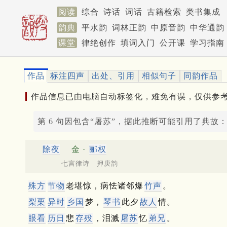
阅读
综合
诗话
词话
古籍检索
类书集成
韵典
平水韵
词林正韵
中原音韵
中华通韵
课堂
律绝创作
填词入门
公开课
学习指南
作品
标注四声
出处、引用
相似句子
同韵作品
作品信息已由电脑自动标签化，难免有误，仅供参
第 6 句因包含“屠苏”，据此推断可能引用了典故
除夜
金 ·
郦权
七言律诗 押庚韵
殊方
节物
老堪惊，病怯诸邻爆
竹声
。
梨栗
异时
乡国
梦，
琴书
此夕
故人
情。
眼看
历日
悲
存殁
，泪溅
屠苏
忆
弟兄
。