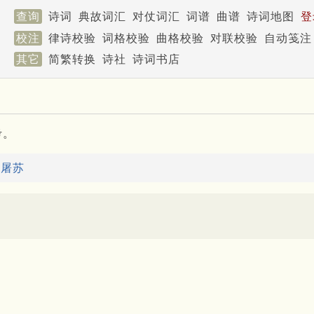
查询
诗词
典故词汇
对仗词汇
词谱
曲谱
诗词地图
登
校注
律诗校验
词格校验
曲格校验
对联校验
自动笺注
其它
简繁转换
诗社
诗词书店
考。
：
屠苏