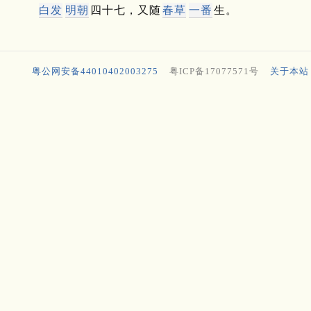
白发
明朝
四十七，又随
春草
一番
生。
粤公网安备44010402003275
粤ICP备17077571号
关于本站