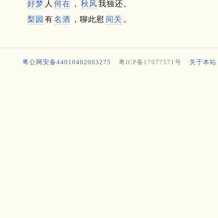
好梦
人
何在
，
秋风
我独还。
梨园
有
名酒
，聊此慰
间关
。
粤公网安备44010402003275
粤ICP备17077571号
关于本站