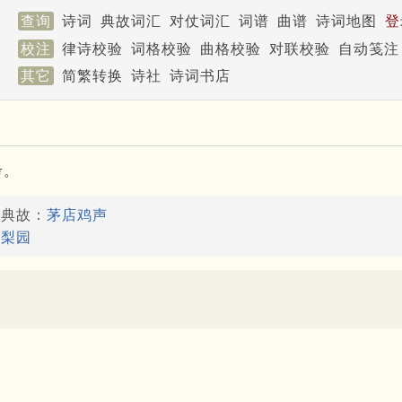
查询
诗词
典故词汇
对仗词汇
词谱
曲谱
诗词地图
登
校注
律诗校验
词格校验
曲格校验
对联校验
自动笺注
其它
简繁转换
诗社
诗词书店
考。
了典故：
茅店鸡声
：
梨园