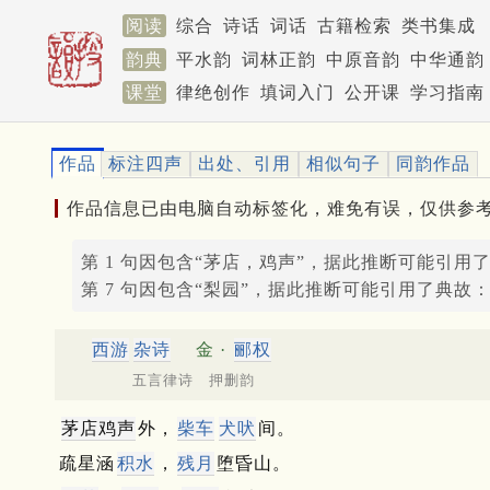
阅读
综合
诗话
词话
古籍检索
类书集成
韵典
平水韵
词林正韵
中原音韵
中华通韵
课堂
律绝创作
填词入门
公开课
学习指南
作品
标注四声
出处、引用
相似句子
同韵作品
作品信息已由电脑自动标签化，难免有误，仅供参
第 1 句因包含“茅店，鸡声”，据此推断可能引用
第 7 句因包含“梨园”，据此推断可能引用了典故
西游
杂诗
金 ·
郦权
五言律诗 押删韵
茅店鸡声
外，
柴车
犬吠
间。
疏星涵
积水
，
残月
堕昏山。