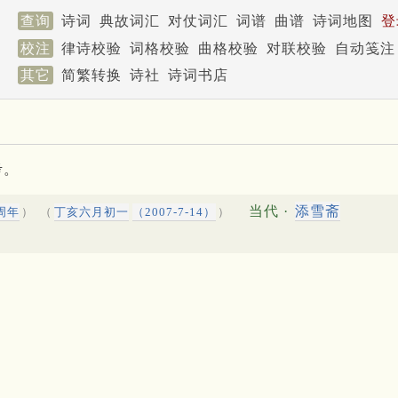
查询
诗词
典故词汇
对仗词汇
词谱
曲谱
诗词地图
登
校注
律诗校验
词格校验
曲格校验
对联校验
自动笺注
其它
简繁转换
诗社
诗词书店
考。
当代 ·
添雪斋
周年
）
（
丁亥六月初一
（2007-7-14）
）