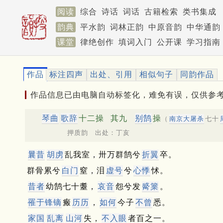
阅读
综合
诗话
词话
古籍检索
类书集成
韵典
平水韵
词林正韵
中原音韵
中华通韵
课堂
律绝创作
填词入门
公开课
学习指南
作品
标注四声
出处、引用
相似句子
同韵作品
作品信息已由电脑自动标签化，难免有误，仅供参
琴曲
歌辞
十二操
其九
别鹄
操
（
南京大屠杀
七十
押质韵 出处：丁亥
曩昔
胡虏
乱我室，卅万群鹄兮
折翼
卒。
群骨累兮
白门
窒，泪
虚号
兮
心悸
怵。
昔者
幼鹄七十耋，
哀音
怨兮发
觱篥
。
罹于锋镝
瘢
历历
，
如何
今子
不曾
悉。
家国
乱离
山河
失，
不入眼
者百之一。