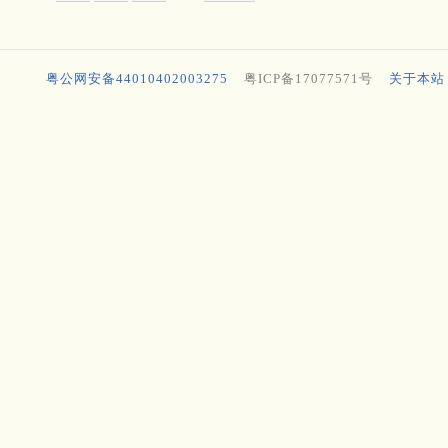
粤公网安备44010402003275
粤ICP备17077571号
关于本站