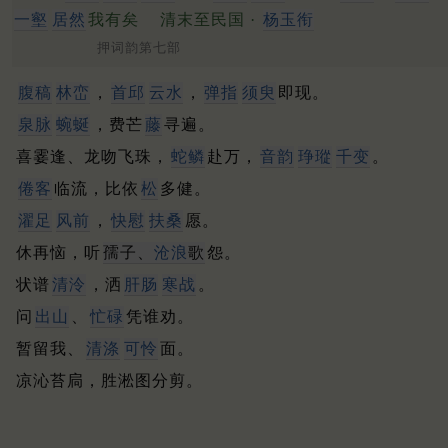
一壑
居然
我有矣
清末至民国 ·
杨玉衔
押词韵第七部
腹稿
林峦
，
首邱
云水
，
弹指
须臾
即现。
泉脉
蜿蜒
，费芒
藤
寻遍。
喜霎逢、龙吻飞珠，
蛇鳞
赴万，
音韵
琤瑽
千变
。
倦客
临流，比依
松
多健。
濯足
风前
，
快慰
扶桑
愿。
休再恼，听
孺子、
沧浪
歌
怨。
状谱
清泠
，洒
肝肠
寒战
。
问
出山
、
忙碌
凭谁劝。
暂留我、
清涤
可怜
面。
凉沁苔扃，胜淞图分剪。