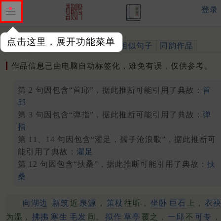
登录
点击这里，展开功能菜单
作品
标注四声
出处、引用
相似句子
同韵作品
作品信息已由电脑自动标签化，难免有误，仅供参考。
第 2 句因包含“首邱”，据此推断可能引用了典故：
首
邱
第 3 句因包含“弹指”，据此推断可能引用了典故：
弹
指
第 11、14 句因包含“濯足，孺子沧浪歌”，据此推断可
能引用了典故：
濯足
第 12 句因包含“扶桑”，据此推断可能引用了典故：
扶
桑
向湖边
新筑
近
泉源
，
策杖
往听，
坐卧
巨石
上，
衣
为湿，
拂拂
寒生
毛发
间。
拟作
草亭
覆之，
一邱
不
可专
，