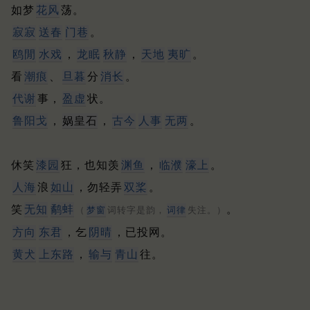
如梦
花风
荡。
寂寂
送春
门巷
。
鸥閒
水戏
，
龙眠
秋静
，
天地
夷旷
。
看
潮痕
、
旦暮
分
消长
。
代谢
事，
盈虚
状。
鲁阳
戈
，
娲皇石
，
古今
人事
无两
。
休笑
漆园
狂，也知羡
渊鱼
，
临濮
濠上
。
人海
浪
如山
，勿轻弄
双桨
。
笑
无知
鹬蚌
。
（
梦窗
词转字是韵，
词律
失注。）
方向
东君
，乞
阴晴
，已投网。
黄犬
上东路
，
输与
青山
往。