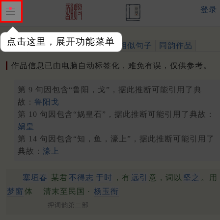
登录
点击这里，展开功能菜单
作品
标注四声
出处、引用
相似句子
同韵作品
作品信息已由电脑自动标签化，难免有误，仅供参考。
第 9 句因包含“鲁阳，戈”，据此推断可能引用了典
故：
鲁阳戈
第 10 句因包含“娲皇石”，据此推断可能引用了典故：
娲皇
第 14 句因包含“知，鱼，濠上”，据此推断可能引用了
典故：
濠上
塞垣春
某君
不得志
于时
，有
远引
意，词以
坚之
。用
梦窗
体
清末至民国 ·
杨玉衔
押词韵第二部