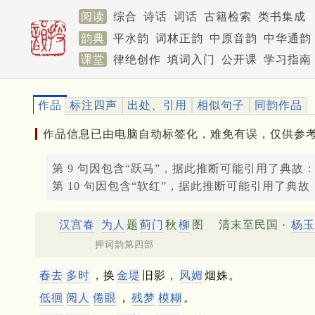
阅读
综合
诗话
词话
古籍检索
类书集成
韵典
平水韵
词林正韵
中原音韵
中华通韵
课堂
律绝创作
填词入门
公开课
学习指南
作品
标注四声
出处、引用
相似句子
同韵作品
作品信息已由电脑自动标签化，难免有误，仅供参
第 9 句因包含“跃马”，据此推断可能引用了典故
第 10 句因包含“软红”，据此推断可能引用了典故
汉宫春
为人
题
蓟门
秋
柳
图
清末至民国 ·
杨玉
押词韵第四部
春去
多时
，换
金堤
旧影，
风媚
烟姝。
低徊
阅人
倦眼
，
残梦
模糊
。