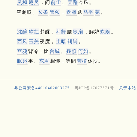
灵和
咫尺
，问
前尘
、
天路
今殊。
空剩取、
长条
管领
，
盘雕
跃
马平
芜
。
沈醉
软红
梦醒，
斗舞
腰
歌扇
，解妒
欢娱
。
西风
玉关
夜度，
尘暗
铜铺
。
宫鸦
背冷，比
台城
、
残照
何如
。
眠起
事、
东君
觑惯，等閒
芳槛
休扶。
粤公网安备44010402003275
粤ICP备17077571号
关于本站