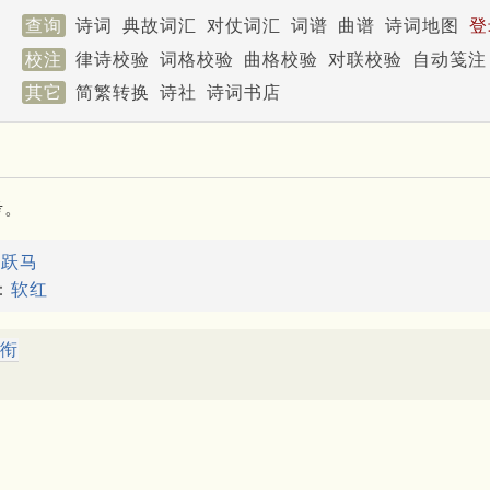
查询
诗词
典故词汇
对仗词汇
词谱
曲谱
诗词地图
登
校注
律诗校验
词格校验
曲格校验
对联校验
自动笺注
其它
简繁转换
诗社
诗词书店
考。
：
跃马
：
软红
衔