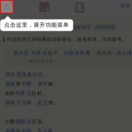
登录
点击这里，展开功能菜单
作品
标注四声
出处、引用
相似句子
同韵作品
作品信息已由电脑自动标签化，难免有误，仅供参考。
散天花
环翠
谷道
中，
小憩
杏树
庵
现当代 ·
黄公渚
押词韵第十部
涧水
西流
走
白沙
。
连峰
青
不断
，
望中
赊。
谷经
环翠
日西
斜。
风林
千点
叶，
乱飞
鸦。
小茜
墙阴
白芨
花。
岩扃
尘
不到
，几
人家
。