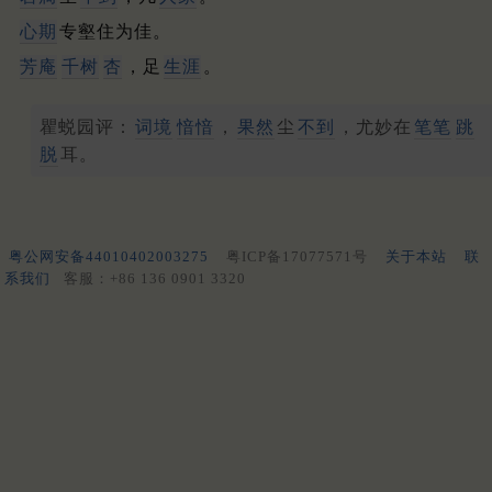
心期
专壑住为佳。
芳庵
千树
杏
，足
生涯
。
瞿蜕园评：
词境
愔愔
，
果然
尘
不到
，尤妙在
笔笔
跳
脱
耳。
粤公网安备44010402003275
粤ICP备17077571号
关于本站
联
系我们
客服：+86 136 0901 3320