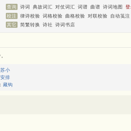
查询
诗词
典故词汇
对仗词汇
词谱
曲谱
诗词地图
登
校注
律诗校验
词格校验
曲格校验
对联校验
自动笺注
其它
简繁转换
诗社
诗词书店
考。
：
苏小
：
安排
：
藏钩