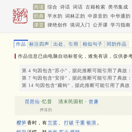
阅读
综合
诗话
词话
古籍检索
类书集成
韵典
平水韵
词林正韵
中原音韵
中华通韵
课堂
律绝创作
填词入门
公开课
学习指南
作品
标注四声
出处、引用
相似句子
同韵作品
作品信息已由电脑自动标签化，难免有误，仅供参
第 4 句因包含“苏小”，据此推断可能引用了典故
第 7 句因包含“安排”，据此推断可能引用了典故
第 14 句因包含“藏钩”，据此推断可能引用了典故
琵琶仙
·忆昔
清末民国初 ·
曾廉
押漾韵
樱笋
香时，有
兰桨
、
打破
千重
银浪
。