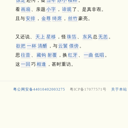
惊定
还愕，疑
当年
苏小
模样
。
看
画扇
、亲题
小字
，
谛观
了、是真非诳。
且与
安排
，
金尊
绮席
，
丝竹
豪亮。
又还说、
天上
星移
，怪
珠箔
、
东风
总
无恙
。
欲把
一杯
清醑
，与
云鬟
偎傍
。
思
往昔
、
藏钩
射覆
，换
红牙
、
一曲
低唱
。
这
一回
巧
相逢
，甚时重访。
粤公网安备44010402003275
粤ICP备17077571号
关于本站