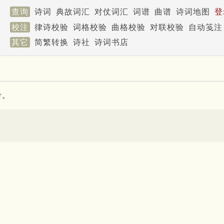
查询
诗词
典故词汇
对仗词汇
词谱
曲谱
诗词地图
登
校注
律诗校验
词格校验
曲格校验
对联校验
自动笺注
其它
简繁转换
诗社
诗词书店
考。