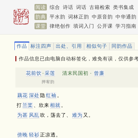
阅读
综合
诗话
词话
古籍检索
类书集成
韵典
平水韵
词林正韵
中原音韵
中华通韵
课堂
律绝创作
填词入门
公开课
学习指南
作品
标注四声
出处、引用
相似句子
同韵作品
作品信息已由电脑自动标签化，难免有误，仅供参
花前饮
·
采莲
清末民国初 ·
曾廉
押宥韵
藕花
深处
隐
红袖
。
打
兰桨
、欣来
相就
。
为甚
风乱
吹，荡去了、
难为
又。
傍晚
轻衫
正凉透。