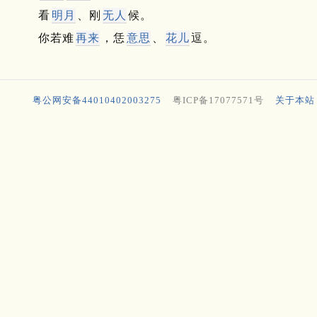
看
明月
、刚
无人
候。
你若难
再来
，恁
意思
、
花儿
逗。
粤公网安备44010402003275
粤ICP备17077571号
关于本站