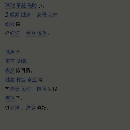
琤瑽
不是
先时
小。
是
骤雨
跳珠
，
怒号
万窍
。
织女
恼。
把
银河
、
半空
倾倒
。
风声
暴。
雷声
旋绕
。
蝶梦
惊回悄。
桃笙
竹簟
寒生
峭。
有
老妻
关切
，
隔房
先报。
夜凉
了。
须
斟酒
、
罗衾
添好。