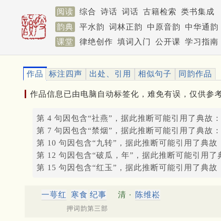
阅读
综合
诗话
词话
古籍检索
类书集成
韵典
平水韵
词林正韵
中原音韵
中华通韵
课堂
律绝创作
填词入门
公开课
学习指南
作品
标注四声
出处、引用
相似句子
同韵作品
作品信息已由电脑自动标签化，难免有误，仅供参
第 4 句因包含“社燕”，据此推断可能引用了典故
第 7 句因包含“禁烟”，据此推断可能引用了典故
第 10 句因包含“九转”，据此推断可能引用了典故
第 12 句因包含“破瓜，年”，据此推断可能引用了
第 15 句因包含“红玉”，据此推断可能引用了典故
一萼红
寒食
纪事
清 ·
陈维崧
押词韵第三部