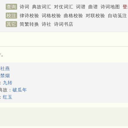
查询
诗词
典故词汇
对仗词汇
词谱
曲谱
诗词地图
登
校注
律诗校验
词格校验
曲格校验
对联校验
自动笺注
其它
简繁转换
诗社
诗词书店
考。
：
社燕
：
禁烟
：
九转
典故：
破瓜年
：
红玉