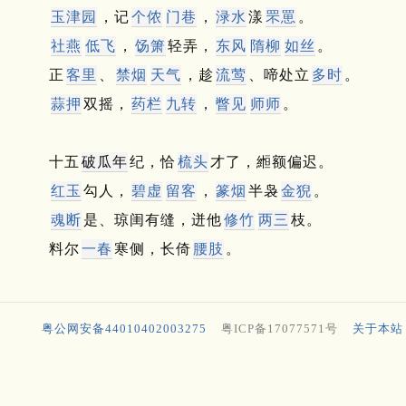
玉津园
，记
个侬
门巷
，
渌水
漾
罘罳
。
社燕
低飞
，
饧箫
轻弄，
东风
隋柳
如丝
。
正
客里
、
禁烟
天气
，趁
流莺
、啼处立
多时
。
蒜押
双摇，
药栏
九转
，
瞥见
师师
。
十五
破瓜年
纪，恰
梳头
才了，縆额偏迟。
红玉
勾人，
碧虚
留客
，
篆烟
半袅
金猊
。
魂断
是、琼闺有缝，迸他
修竹
两三
枝。
料尔
一春
寒侧，长倚
腰肢
。
粤公网安备44010402003275
粤ICP备17077571号
关于本站