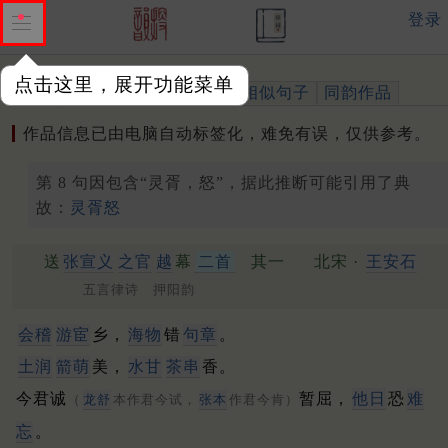
登录
点击这里，展开功能菜单
作品
标注四声
出处、引用
相似句子
同韵作品
作品信息已由电脑自动标签化，难免有误，仅供参考。
第 8 句因包含“灵胥，怒”，据此推断可能引用了典
故：
灵胥怒
送
张宣义
之官
越
幕
二首
其一
北宋 ·
王安石
五言律诗 押阳韵
会稽
游宦
乡，
海物
错
句章
。
土润
箭萌
美，
水甘
茶串
香。
今君诚
暂屈，
他日
恐
难
（
龙舒
本作君今试，
张本
作君今肯）
忘
。