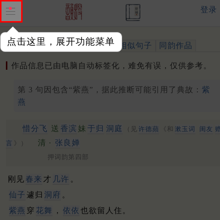
登录
点击这里，展开功能菜单
作品
标注四声
出处、引用
相似句子
同韵作品
作品信息已由电脑自动标签化，难免有误，仅供参考。
第 3 句因包含“紫燕”，据此推断可能引用了典故：
紫
燕
惜分飞
送
香滨
妹
于归
洞庭
（见
许德蘋
《和
漱玉词
闺友
清 ·
张良婵
言
》）
押词韵第四部
刚见
春来
才
几许
。
仙子
遽归
洞府
。
紫燕
穿
花舞
，
依依
也欲留人住。