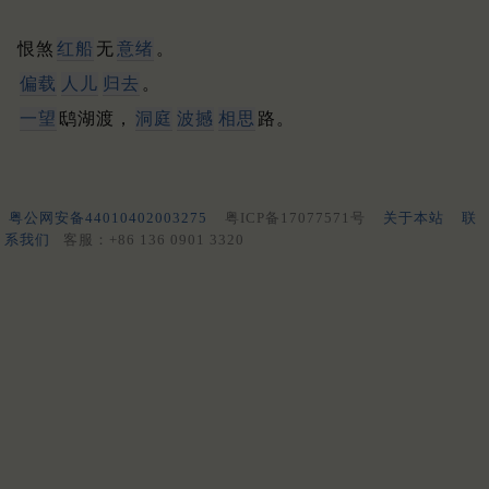
恨煞
红船
无
意绪
。
偏载
人儿
归去
。
一望
鸱湖渡，
洞庭
波撼
相思
路。
粤公网安备44010402003275
粤ICP备17077571号
关于本站
联
系我们
客服：+86 136 0901 3320