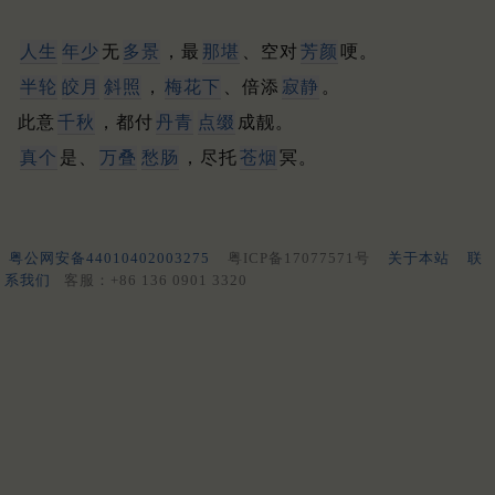
人生
年少
无
多景
，最
那堪
、空对
芳颜
哽。
半轮
皎月
斜照
，
梅花下
、倍添
寂静
。
此意
千秋
，都付
丹青
点缀
成靓。
真个
是、
万叠
愁肠
，尽托
苍烟
冥。
粤公网安备44010402003275
粤ICP备17077571号
关于本站
联
系我们
客服：+86 136 0901 3320