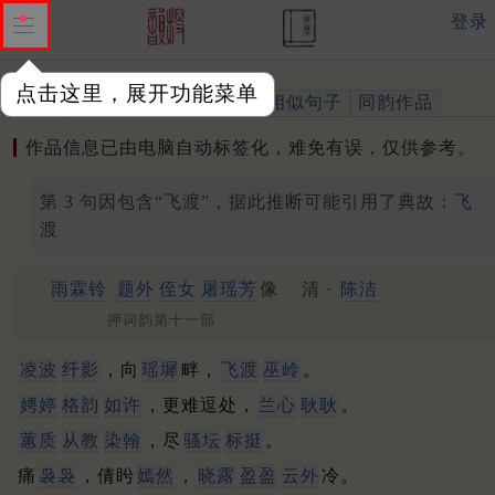
登录
点击这里，展开功能菜单
作品
标注四声
出处、引用
相似句子
同韵作品
作品信息已由电脑自动标签化，难免有误，仅供参考。
第 3 句因包含“飞渡”，据此推断可能引用了典故：
飞
渡
雨霖铃
题外
侄女
屠瑶芳
像
清 ·
陈洁
押词韵第十一部
凌波
纤影
，向
瑶墀
畔，
飞渡
巫岭
。
娉婷
格韵
如许
，更难逗处，
兰心
耿耿
。
蕙质
从教
染翰
，尽
骚坛
标挺
。
痛
袅袅
，倩盻
嫣然
，
晓露
盈盈
云外
冷。