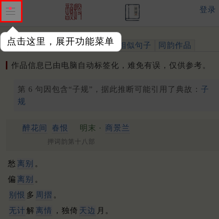
登录
点击这里，展开功能菜单
作品
标注四声
出处、引用
相似句子
同韵作品
作品信息已由电脑自动标签化，难免有误，仅供参考。
第 6 句因包含“子规”，据此推断可能引用了典故：
子
规
醉花间
春恨
明末 ·
商景兰
押词韵第十八部
愁
离别
。
偏
离别
。
别恨
多
周摺
。
无计
解
离情
，独倚
天边
月。