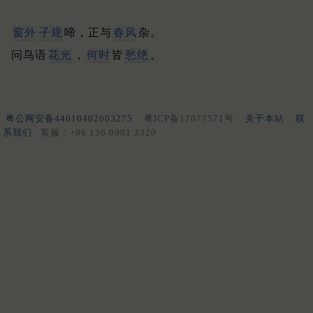
窗外
子规
啼，正与
春风
杂。
问鸟语
花光
，
何时
皆
愁绝
。
粤公网安备44010402003275
粤ICP备17077571号
关于本站
联
系我们
客服：+86 136 0901 3320