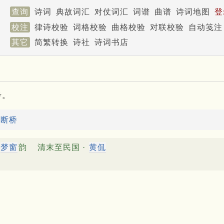
查询
诗词
典故词汇
对仗词汇
词谱
曲谱
诗词地图
登
校注
律诗校验
词格校验
曲格校验
对联校验
自动笺注
其它
简繁转换
诗社
诗词书店
考。
：
断桥
梦窗
韵
清末至民国 ·
黄侃