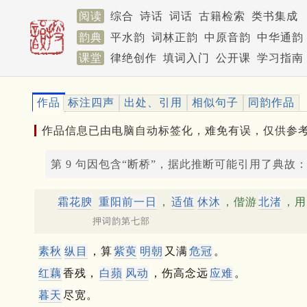
阅读
综合
诗话
词话
古籍检索
类书集成
韵典
平水韵
词林正韵
中原音韵
中华通韵
课堂
律绝创作
填词入门
公开课
学习指南
作品
标注四声
出处、引用
相似句子
同韵作品
作品信息已由电脑自动标签化，难免有误，仅供参
第 9 句因包含“断桥”，据此推断可能引用了典故
霜花腴
重阳前一日
，
适值
休沐
，偕游
北渚
，用
押词韵第七部
素秋
纵目
，算
紫萸
明朝
又满
危冠
。
红藕
香残，
白蘋
风动
，伤高念远
应难
。
暮天
尽宽。