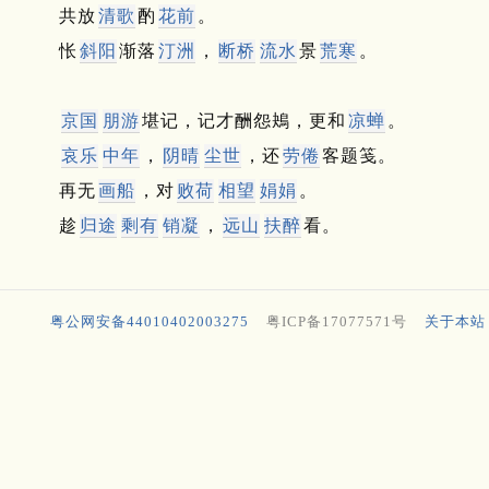
共放
清歌
酌
花前
。
怅
斜阳
渐落
汀洲
，
断桥
流水
景
荒寒
。
京国
朋游
堪记，记才酬怨鴂，更和
凉蝉
。
哀乐
中年
，
阴晴
尘世
，还
劳倦
客题笺。
再无
画船
，对
败荷
相望
娟娟
。
趁
归途
剩有
销凝
，
远山
扶醉
看。
粤公网安备44010402003275
粤ICP备17077571号
关于本站