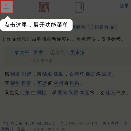
登录
点击这里，展开功能菜单
作品
标注四声
出处、引用
相似句子
同韵作品
作品信息已由电脑自动标签化，难免有误，仅供参考。
醉太平
警世
现当代 ·
吴未淳
押词韵第三部
憎
利名
用智
，羡
恬退
逃世
，
百年
中
自是
殊
滋味
。
享
荣华
得意
，
可曾
闻
将相
身
拘系
。
又岂见
门第
生
荆杞
，叹
世间
兴替
本无
常，劝
迷人
休矣。
粤公网安备44010402003275
粤ICP备17077571号
关于本站
联
系我们
客服：+86 136 0901 3320