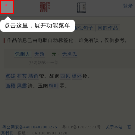
登录
点击这里，展开功能菜单
作品
标注四声
出处、引用
相似句子
同韵作品
作品信息已由电脑自动标签化，难免有误，仅供参考。
凭阑人
无题
元 ·
无名氏
押词韵第十一部
点破
苍苔
墙角
萤。战退
西风
檐外
铃。
画楼
风露
清。玉阑
桐叶
零。
粤公网安备44010402003275
粤ICP备17077571号
关于本站
联
系我们
客服：+86 136 0901 3320