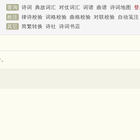
查询
诗词
典故词汇
对仗词汇
词谱
曲谱
诗词地图
登
校注
律诗校验
词格校验
曲格校验
对联校验
自动笺注
其它
简繁转换
诗社
诗词书店
考。