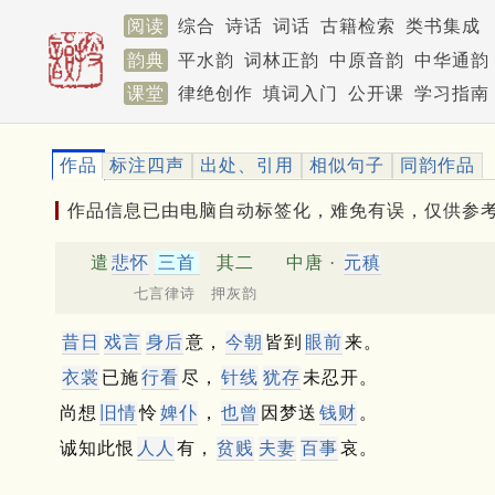
阅读
综合
诗话
词话
古籍检索
类书集成
韵典
平水韵
词林正韵
中原音韵
中华通韵
课堂
律绝创作
填词入门
公开课
学习指南
作品
标注四声
出处、引用
相似句子
同韵作品
作品信息已由电脑自动标签化，难免有误，仅供参
遣
悲怀
三首
其二
中唐 ·
元稹
七言律诗 押灰韵
昔日
戏言
身后
意，
今朝
皆到
眼前
来。
衣裳
已施
行看
尽，
针线
犹存
未忍开。
尚想
旧情
怜
婢仆
，
也曾
因梦送
钱财
。
诚知此恨
人人
有，
贫贱
夫妻
百事
哀。