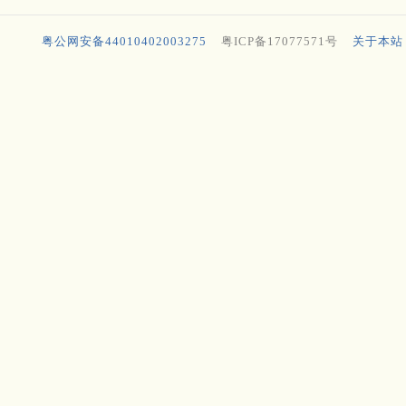
粤公网安备44010402003275
粤ICP备17077571号
关于本站